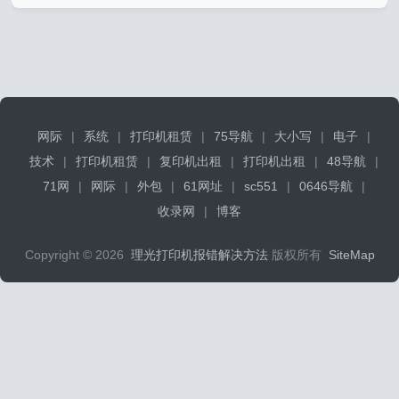
网际
|
系统
|
打印机租赁
|
75导航
|
大小写
|
电子
|
技术
|
打印机租赁
|
复印机出租
|
打印机出租
|
48导航
|
71网
|
网际
|
外包
|
61网址
|
sc551
|
0646导航
|
收录网
|
博客
Copyright © 2026
理光打印机报错解决方法
版权所有
SiteMap