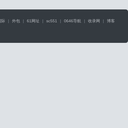
网际
|
外包
|
61网址
|
sc551
|
0646导航
|
收录网
|
博客