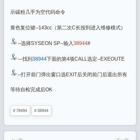
示碳粉几乎为空代码命令
黄色复位键--143cc（第二次C长按到进入维修模式）
--选择SYSEON SP--输入
38944
#
---找到
38944
下面的第4项CALL选定--EXEOUTE
--打开前门弹出窗口选EXIT后关闭前门后退出所有
等待自检完成后OK
#
78494
#
38944